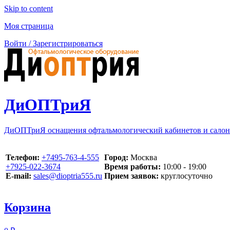
Skip to content
Моя страница
Войти / Зарегистрироваться
ДиОПТриЯ
ДиОПТриЯ оснащения офтальмологический кабинетов и салон
Телефон:
‪+7495-763-4-555‬
Город:
Москва
‪+7925-022-3674‬
Время работы:
10:00 - 19:00
E-mail:
sales@dioptria555.ru
Прием заявок:
круглосуточно
Корзина