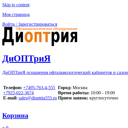
Skip to content
Моя страница
Войти / Зарегистрироваться
ДиОПТриЯ
ДиОПТриЯ оснащения офтальмологический кабинетов и салон
Телефон:
‪+7495-763-4-555‬
Город:
Москва
‪+7925-022-3674‬
Время работы:
10:00 - 19:00
E-mail:
sales@dioptria555.ru
Прием заявок:
круглосуточно
Корзина