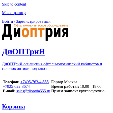
Skip to content
Моя страница
Войти / Зарегистрироваться
ДиОПТриЯ
ДиОПТриЯ оснащения офтальмологический кабинетов и
салонов оптики под ключ
Телефон:
‪+7495-763-4-555‬
Город:
Москва
‪+7925-022-3674‬
Время работы:
10:00 - 19:00
E-mail:
sales@dioptria555.ru
Прием заявок:
круглосуточно
Корзина