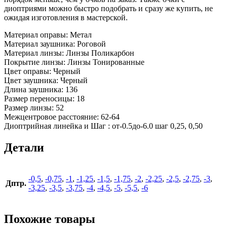
диоптриями можно быстро подобрать и сразу же купить, не
ожидая изготовления в мастерской.
Материал оправы: Метал
Материал заушника: Роговой
Материал линзы:
Линзы Поликарбон
Покрытие линзы: Линзы Тонированные
Цвет оправы: Черный
Цвет заушника: Черный
Длина заушника: 136
Размер переносицы: 18
Размер линзы: 52
Межцентровое расстояние: 62
-64
Диоптрийная линейка и Шаг : от-0.5до-6.0 шаг 0,25, 0,50
Детали
-0,5
,
-0,75
,
-1
,
-1,25
,
-1,5
,
-1,75
,
-2
,
-2,25
,
-2,5
,
-2,75
,
-3
,
Дптр.
-3,25
,
-3,5
,
-3,75
,
-4
,
-4,5
,
-5
,
-5,5
,
-6
Похожие товары