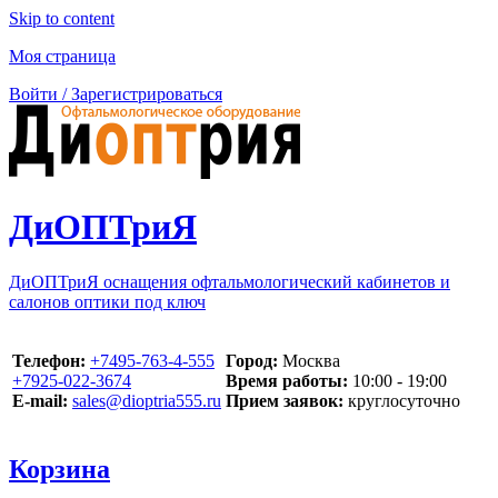
Skip to content
Моя страница
Войти / Зарегистрироваться
ДиОПТриЯ
ДиОПТриЯ оснащения офтальмологический кабинетов и
салонов оптики под ключ
Телефон:
‪+7495-763-4-555‬
Город:
Москва
‪+7925-022-3674‬
Время работы:
10:00 - 19:00
E-mail:
sales@dioptria555.ru
Прием заявок:
круглосуточно
Корзина