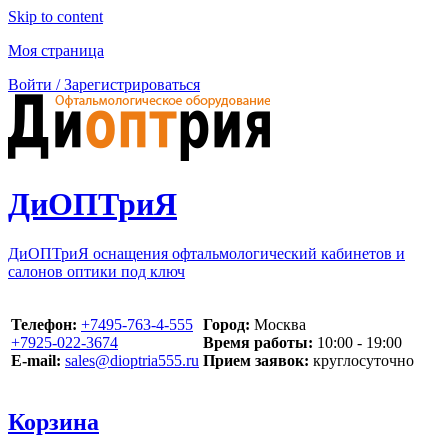
Skip to content
Моя страница
Войти / Зарегистрироваться
ДиОПТриЯ
ДиОПТриЯ оснащения офтальмологический кабинетов и
салонов оптики под ключ
Телефон:
‪+7495-763-4-555‬
Город:
Москва
‪+7925-022-3674‬
Время работы:
10:00 - 19:00
E-mail:
sales@dioptria555.ru
Прием заявок:
круглосуточно
Корзина