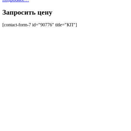
Запросить цену
[contact-form-7 id="90776" title="КП"]